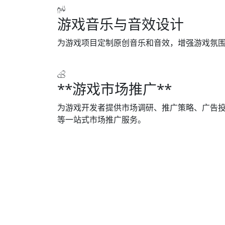
游戏音乐与音效设计
为游戏项目定制原创音乐和音效，增强游戏氛
**游戏市场推广**
为游戏开发者提供市场调研、推广策略、广告
等一站式市场推广服务。