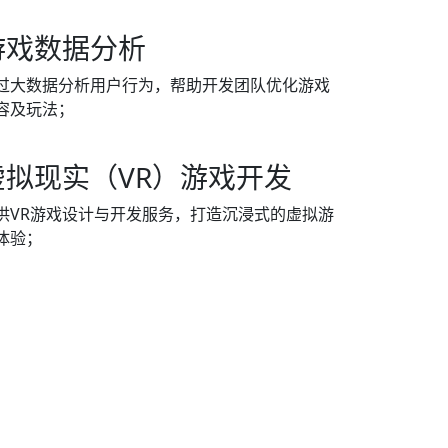
游戏数据分析
过大数据分析用户行为，帮助开发团队优化游戏
容及玩法；
虚拟现实（VR）游戏开发
供VR游戏设计与开发服务，打造沉浸式的虚拟游
体验；