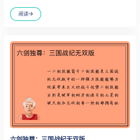
阅读
六剑独尊：三国战纪无双版